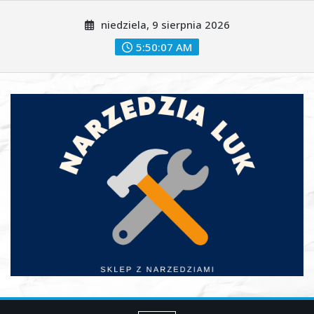
Skip
niedziela, 9 sierpnia 2026
to
content
5:50:08 AM