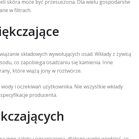
kąpieli skóra może być przesuszona. Dla wielu gospodarstw
e w filtrach.
iękczające
iązanie składowych wywołujących osad. Wkłady z żywicą
sodu, co zapobiega osadzaniu się kamienia. Inne
rany, które wiążą jony w roztworze.
i wody i oczekiwań użytkownika. Nie wszystkie wkłady
 specyfikacje producenta.
kczających
 inne zalety i ograniczenia, dlatego warto wiedzieć, co