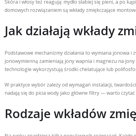
Skóra i włosy też reagują: mydło słabiej się pieni, a po 
domowych rozwiązaniem są wkłady zmiękczające montowan
Jak działają wkłady zm
Podstawowe mechanizmy działania to wymiana jonowa i zw
jonowymienną zamieniają jony wapnia i magnezu na jony 
technologie wykorzystują środki chelatujące lub polifosfo
W praktyce wybór zależy od wymagań instalacji, twardośc
nadają się do picia wody jako główne filtry — warto czytać
Rodzaje wkładów zmię
Na rynku znajdziesz kilka popularnych rozwiązań. Każde ma