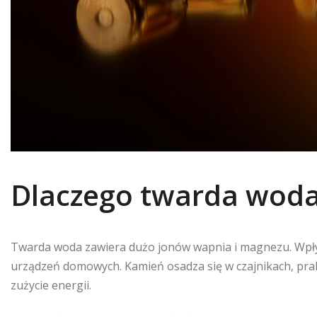
Dlaczego twarda woda
Twarda woda zawiera dużo jonów wapnia i magnezu. Wpływ
urządzeń domowych. Kamień osadza się w czajnikach, pralk
zużycie energii.