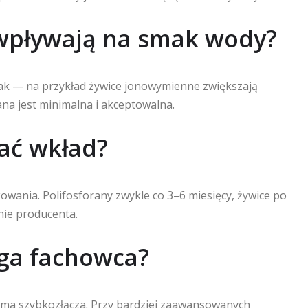
 wpływają na smak wody?
ak — na przykład żywice jonowymienne zwiększają
na jest minimalna i akceptowalna.
iać wkład?
owania. Polifosforany zwykle co 3–6 miesięcy, żywice po
enie producenta.
ga fachowca?
r ma szybkozłącza. Przy bardziej zaawansowanych