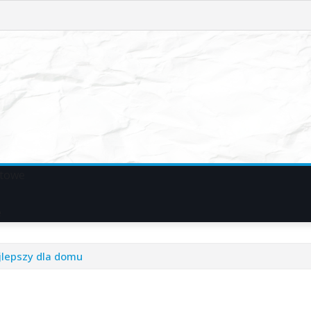
towe
e
jlepszy dla domu