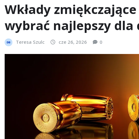
Wkłady zmiękczające 
wybrać najlepszy dla
Teresa Szulc
cze 26, 2026
0